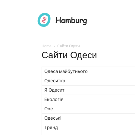
Home
Сайти Одеси
Сайти Одеси
Одеса майбутнього
Одеситка
Я Одесит
Екологія
One
Одеські
Тренд