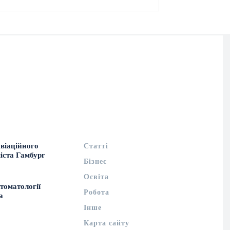
авіаційного
Статті
іста Гамбург
Бізнес
Освіта
стоматології
Робота
а
Інше
Карта сайту